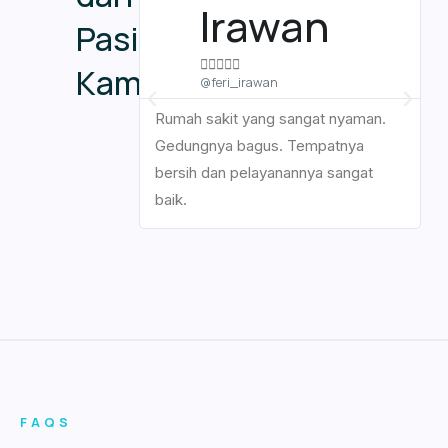
Irawan
Pasien





Kami
@feri_irawan
Rumah sakit yang sangat nyaman.
R
Gedungnya bagus. Tempatnya
k
bersih dan pelayanannya sangat
p
baik.
ni
FAQS