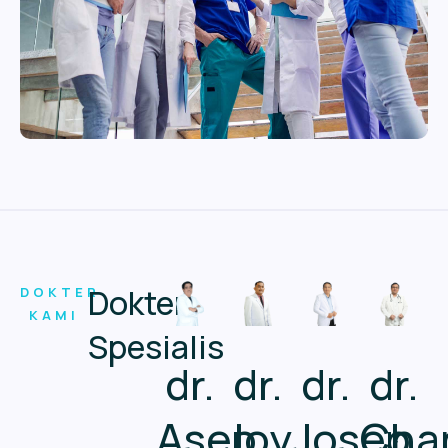
Dokter
DOKTER
KAMI
Spesialis
dr.
dr.
dr.
dr.
Josep
Cha
Joy
Asep