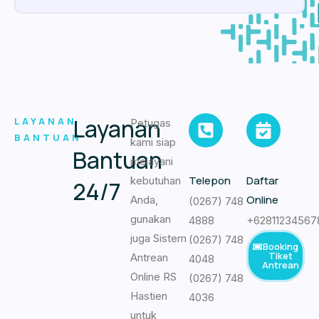
Layanan
LAYANAN
Petugas
BANTUAN
kami siap
Bantuan
melayani
Telepon
Daftar
kebutuhan
24/7
Online
Anda,
(0267) 748
gunakan
4888
+62811234567
juga Sistem
(0267) 748
Booking
Tiket
Antrean
4048
Antrean
Online RS
(0267) 748
Hastien
4036
untuk