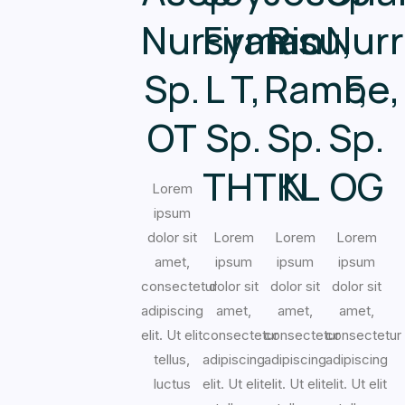
Rio
Nur
Firman
Nursyamsu,
Rambe,
F,
L T,
Sp.
Sp.
Sp.
Sp.
OT
N
OG
THTKL
Lorem
ipsum
Lorem
Lorem
Lorem
dolor sit
ipsum
ipsum
ipsum
amet,
dolor sit
dolor sit
dolor sit
consectetur
amet,
amet,
amet,
adipiscing
consectetur
consectetur
consectetur
elit. Ut elit
adipiscing
adipiscing
adipiscing
tellus,
elit. Ut elit
elit. Ut elit
elit. Ut elit
luctus