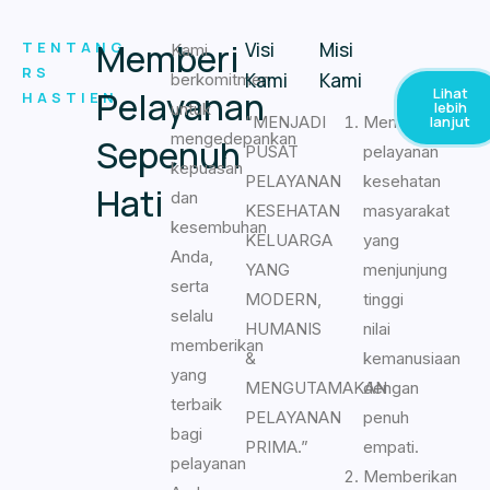
Memberi
TENTANG
Visi
Misi
Kami
RS
Kami
Kami
berkomitmen
Pelayanan
Lihat
HASTIEN
lebih
untuk
“MENJADI
Memberikan
lanjut
mengedepankan
Sepenuh
PUSAT
pelayanan
kepuasan
PELAYANAN
kesehatan
Hati
dan
KESEHATAN
masyarakat
kesembuhan
KELUARGA
yang
Anda,
YANG
menjunjung
serta
MODERN,
tinggi
selalu
HUMANIS
nilai
memberikan
&
kemanusiaan
yang
MENGUTAMAKAN
dengan
terbaik
PELAYANAN
penuh
bagi
PRIMA.”
empati.
pelayanan
Memberikan