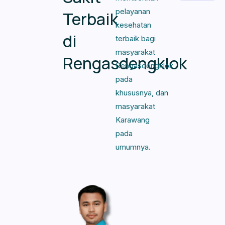
pelayanan
Terbaik
kesehatan
di
terbaik bagi
masyarakat
Rengasdengklok
Rengasdengklok
pada
khususnya, dan
masyarakat
Karawang
pada
umumnya.