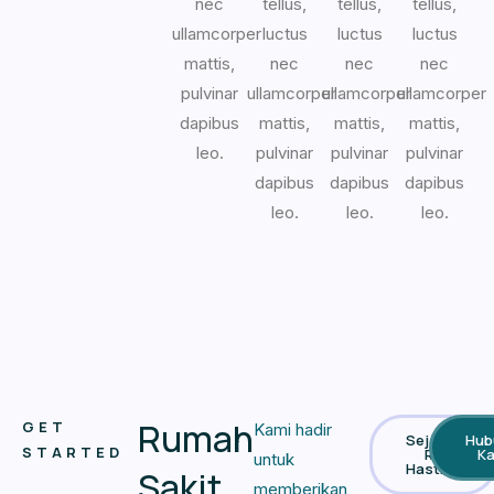
tellus,
tellus,
tellus,
nec
luctus
luctus
luctus
ullamcorper
nec
nec
nec
mattis,
ullamcorper
ullamcorper
ullamcorper
pulvinar
mattis,
mattis,
mattis,
dapibus
pulvinar
pulvinar
pulvinar
leo.
dapibus
dapibus
dapibus
leo.
leo.
leo.
Rumah
GET
Kami hadir
Sejarah
Hub
STARTED
RS
K
untuk
Hastien
Sakit
memberikan